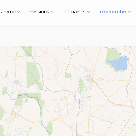
gramme
missions
domaines
recherche