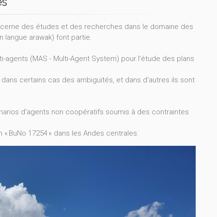
es
ncerne des études et des recherches dans le domaine des
en langue arawak) font partie.
ti-agents (MAS - Multi-Agent System) pour l’étude des plans
dans certains cas des ambiguïtés, et dans d'autres ils sont
arios d'agents non coopératifs soumis à des contraintes
 « BuNo 17254 » dans les Andes centrales.