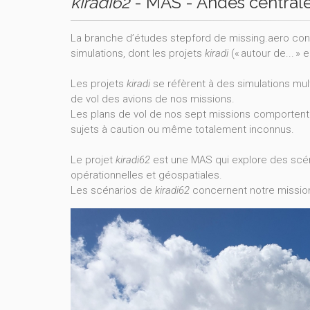
kiradi62
- MAS - Andes central
La branche d’études stepford de missing.aero co
simulations, dont les projets
kiradi
(« autour de... » 
Les projets
kiradi
se réfèrent à des simulations mul
de vol des avions de nos missions.
Les plans de vol de nos sept missions comportent 
sujets à caution ou même totalement inconnus.
Le projet
kiradi62
est une MAS qui explore des scén
opérationnelles et géospatiales.
Les scénarios de
kiradi62
concernent notre mission