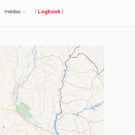
médias
|
Logbook
|